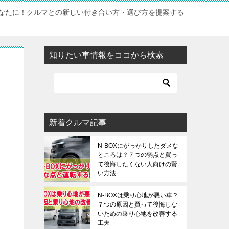
なたに！クルマとの新しい付き合い方・選び方を提案する
知りたい車情報をココから検索
て
新着クルマ記事
N-BOXにがっかりしたダメな
ところは？７つの弱点と買っ
て後悔したくない人向けの賢
い方法
N-BOXは乗り心地が悪い車？
７つの原因と買って後悔しな
いための乗り心地を改善する
工夫