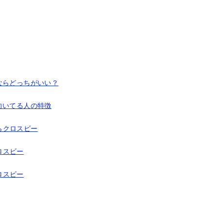
ならどっちがいい？
向いてる人の特徴
らクロスビー
ロスビー
ロスビー