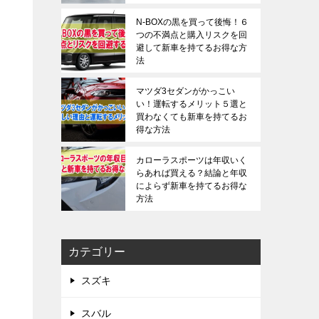
N-BOXの黒を買って後悔！６
つの不満点と購入リスクを回
避して新車を持てるお得な方
法
マツダ3セダンがかっこい
い！運転するメリット５選と
買わなくても新車を持てるお
得な方法
カローラスポーツは年収いく
らあれば買える？結論と年収
によらず新車を持てるお得な
方法
カテゴリー
スズキ
スバル